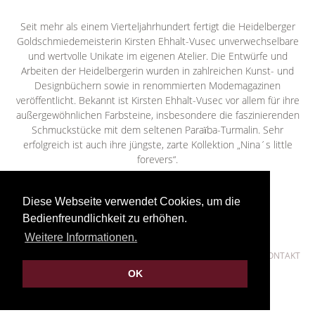
Seit mehr als einem Vierteljahrhundert fertigt die Heidelberger
Goldschmiedemeisterin Kirsten Ehhalt-Vusec unverwechselbare
und wertvolle Unikate im eigenen Atelier. Die Entwürfe und
Arbeiten der Heidelbergerin wurden in zahlreichen Kunst- und
Designbüchern sowie in renommierten Modemagazinen
veröffentlicht. Bekannt ist Kirsten Ehhalt-Vusec vor allem für ihre
außergewöhnlichen Farbsteine, insbesondere die faszinierenden
Schmuckstücke mit dem seltenen Paraїba-Turmalin. Sehr
erfolgreich ist auch ihre jüngste, zarte Kollektion „Nina´s little
forevers“.
Diese Webseite verwendet Cookies, um die
Bedienfreundlichkeit zu erhöhen.
Weitere Informationen.
ATELIER
•
MEISTERATELIER
•
NINA'S LITTLE FOREVERS
•
KONTAKT
•
IMPRESSUM
•
DATENSCHUTZ
OK
© Meisteratelier Kirsten Ehhalt 2020