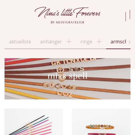
aktuellste
anhänger
ringe
armschmu
miss spell