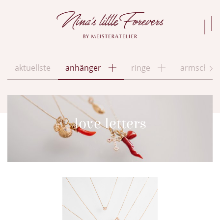
aktuellste
anhänger
ringe
armschmu
love letters