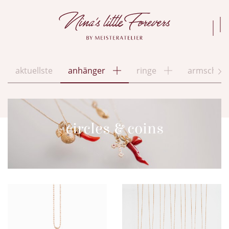
aktuellste
anhänger
ringe
armschmu
circles & coins