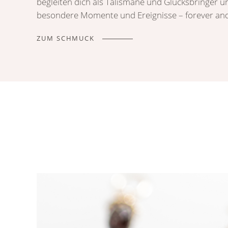
begleiten dich als Talismane und Glücksbringer u
besondere Momente und Ereignisse – forever and 
ZUM SCHMUCK