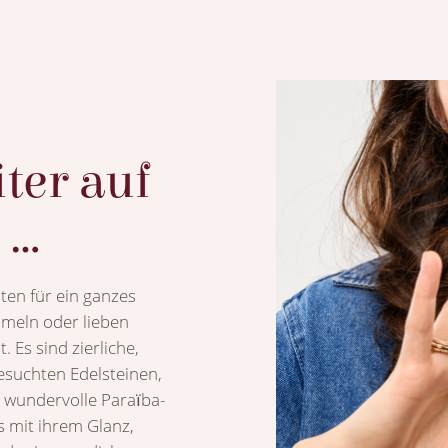
ter auf
..
iten für ein ganzes
mmeln oder lieben
 Es sind zierliche,
esuchten Edelsteinen,
 wundervolle Paraїba-
s mit ihrem Glanz,