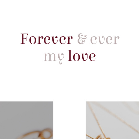
Forever
& ever
my
love