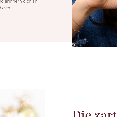
nd erinnern dich an
ever ...
Die zar